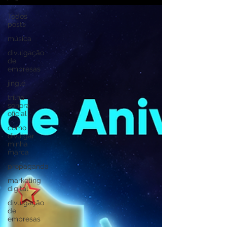
Todos
posts
música
divulgação
de
empresas
jingle
trilha
sonora
oficial
como
divulgar
minha
marca
propaganda
marketing
digital
divulgação
de
empresas