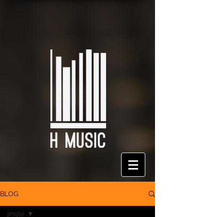
BLOG
jingle